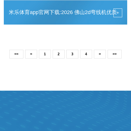
米乐体育app官网下载:2026 佛山2d弯线机优质
厂家真实客片横评不踩雷所见即所得品牌
<<
<
1
2
3
4
>
>>