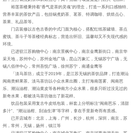
裕莲茶楼秉持着“香气是茶的灵魂”的理念，打造一系列口感独特、
营养丰富的茶饮产品，包括锅煮奶茶、茗茶、特调咖啡、烘焙点心、
茶果、礼品茶等。
门店装修以古色古香的中式门面为核心，搭配红纸茶罐墙、茶点
蜜饯、茶斗子等茶楼经典标志，营造出怀旧、温馨却又不失现代感的
环境。
已进驻江苏购物中心：南京景枫中心，南京金鹰新街口，南京华
采天地，苏州中心，苏州金地广场，昆山万象汇，无锡苏宁广场，无
锡八佰伴中心，常州吾悦广场，徐州苏宁，南通金鹰等
「淡马茶坊」成立于2019年，是江苏无锡的茶饮品牌，打造潮汕
闽南类鲜果茶。淡马茶坊以小众水果出圈，主打海南莲雾、闽南芭
乐、潮汕油柑、潮汕黄皮等各种南方小众水果，很多只听过没见过的
新奇水果，都被淡马茶坊做出了新花样。
饮品包装采用复古牛皮纸包装，杯套上分明标注“闽南芭乐，清甜
多汁”、“潮汕油柑、刮油生津”等字样，拿在手里新奇而有质感。
已开店城市：北京，上海，广州，长沙，杭州，深圳，南京，苏
州，常州，无锡，扬州，镇江等