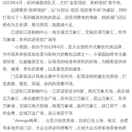
2023年4月，杭州湘菜排队王，主打“金奖现炒、新鲜现切”黄牛肉。
品牌聚焦“新鲜现炒”，以“分部位·现切·现炒黄牛肉”为爆款，同时
打造出了一系列极具特色的菜品，深受消费者的青睐。鹊拾湘门店以
橙色为主色调，整洁明亮，氛围感十足。
已进驻江苏购物中心：南京城北万象汇，无锡滨湖万象汇，常州
万象城，常州武进吾悦广场等
「小菜园」创办于2013年6月，是大众便民中式餐饮代表品牌，
为中国具有较高知名度与影响力的餐饮品牌之一。小菜园始终专注徽
菜研发，弘扬徽菜文化，以母亲的味道和亲民的价格，为顾客提供绿
色、健康、养生的菜肴，以及最优质的服务。
门店家装设计风格古雅中不失时尚，彰显浓郁的徽文化风情，打
造典雅、惬意、高端、休闲的用餐环境。
已进驻江苏购物中心：江苏进驻近300家，南京万象天地，南京城
北万象汇，南京建邺万达广场，苏州吴江万象汇，昆山万象汇，常州
万象城，无锡江南大悦城，南通万象城，扬州万象汇，镇江苏宁，徐
州金鹰，盐城万达广场，连云港苏宁等
「Ameigo梅果」，云贵川创意美食，目前已在上海、南京、合肥
等多地开设门店，大众点评必吃榜餐厅，占据大众点评多地美食热榜