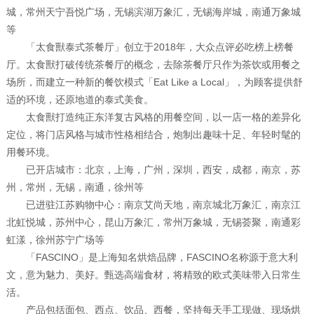
城，常州天宁吾悦广场，无锡滨湖万象汇，无锡海岸城，南通万象城
等
「太食獸泰式茶餐厅」创立于2018年，大众点评必吃榜上榜餐
厅。太食獸打破传统茶餐厅的概念，去除茶餐厅只作为茶饮或用餐之
场所，而建立一种新的餐饮模式「Eat Like a Local」，为顾客提供舒
适的环境，还原地道的泰式美食。
太食獸打造纯正东洋复古风格的用餐空间，以一店一格的差异化
定位，将门店风格与城市性格相结合，炮制出趣味十足、年轻时髦的
用餐环境。
已开店城市：北京，上海，广州，深圳，西安，成都，南京，苏
州，常州，无锡，南通，徐州等
已进驻江苏购物中心：南京艾尚天地，南京城北万象汇，南京江
北虹悦城，苏州中心，昆山万象汇，常州万象城，无锡荟聚，南通彩
虹漾，徐州苏宁广场等
「FASCINO」是上海知名烘焙品牌，FASCINO名称源于意大利
文，意为魅力、美好。甄选高端食材，将精致的欧式美味带入日常生
活。
产品包括面包、西点、饮品、西餐，坚持每天手工现做、现场烘