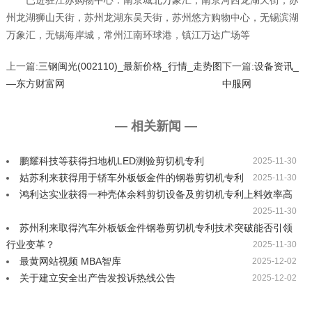
已进驻江苏购物中心：南京城北万象汇，南京河西龙湖天街，苏
州龙湖狮山天街，苏州龙湖东吴天街，苏州悠方购物中心，无锡滨湖
万象汇，无锡海岸城，常州江南环球港，镇江万达广场等
上一篇:
三钢闽光(002110)_最新价格_行情_走势图
下一篇:
设备资讯_
—东方财富网
中服网
— 相关新闻 —
鹏耀科技等获得扫地机LED测验剪切机专利
2025-11-30
姑苏利来获得用于轿车外板钣金件的钢卷剪切机专利
2025-11-30
鸿利达实业获得一种壳体余料剪切设备及剪切机专利上料效率高
2025-11-30
苏州利来取得汽车外板钣金件钢卷剪切机专利技术突破能否引领
行业变革？
2025-11-30
最黄网站视频 MBA智库
2025-12-02
关于建立安全出产告发投诉热线公告
2025-12-02