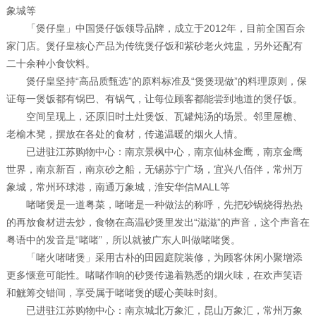
象城等
「煲仔皇」中国煲仔饭领导品牌，成立于2012年，目前全国百余
家门店。煲仔皇核心产品为传统煲仔饭和紫砂老火炖盅，另外还配有
二十余种小食饮料。
煲仔皇坚持“高品质甄选”的原料标准及“煲煲现做”的料理原则，保
证每一煲饭都有锅巴、有锅气，让每位顾客都能尝到地道的煲仔饭。
空间呈现上，还原旧时土灶煲饭、瓦罐炖汤的场景。邻里屋檐、
老榆木凳，摆放在各处的食材，传递温暖的烟火人情。
已进驻江苏购物中心：南京景枫中心，南京仙林金鹰，南京金鹰
世界，南京新百，南京砂之船，无锡苏宁广场，宜兴八佰伴，常州万
象城，常州环球港，南通万象城，淮安华信MALL等
啫啫煲是一道粤菜，啫啫是一种做法的称呼，先把砂锅烧得热热
的再放食材进去炒，食物在高温砂煲里发出“滋滋”的声音，这个声音在
粤语中的发音是“啫啫”，所以就被广东人叫做啫啫煲。
「啫火啫啫煲」采用古朴的田园庭院装修，为顾客休闲小聚增添
更多惬意可能性。啫啫作响的砂煲传递着熟悉的烟火味，在欢声笑语
和觥筹交错间，享受属于啫啫煲的暖心美味时刻。
已进驻江苏购物中心：南京城北万象汇，昆山万象汇，常州万象