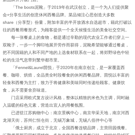
「The boots泥靴」于2019年在武汉创立，是一个为人们提供聚
会+分享生活的创意休闲西餐品牌。菜品倾注心思创造大多数
share（分享型）份量，附加丰富的半开放酒水自选超市，籍此打破以
往的西餐用餐形式，为顾客提供一个全天候慢生活的美食社交空间。
每一张餐桌上的食物，都是通过辛勤的现代农业工作者们穿上一
双靴子，一步一个脚印地展开劳作而获得，泥靴希望能够通过餐桌，
把不同国籍的人和不同产地的上选食材联系在一起，将郊野绿色中轻
松的生活气息带到繁华都市里。
「Fennel&Laurel茴悦」于2020年在南京创立，是一家覆盖西
餐、咖啡、烘焙，全品类全时段餐食的休闲西餐品牌。茴悦以丰富的
轻食和西餐为主打，致力于将健康和美味同时传递给顾客。健康饮
食，从不需要舍弃味道。
门店采用欧式复古设计风格，整体以精致的米色为主调，同时融
入温暖的棕色元素，营造出宜人的用餐氛围。
已进驻江苏购物中心：南京景枫中心，南京华采天地，南京河西
龙湖天街，苏州仁恒仓街，无锡万象城，无锡八佰伴中心等
「俄士厨房」成立于北京，全国西餐连锁品牌，主营田园俄餐。