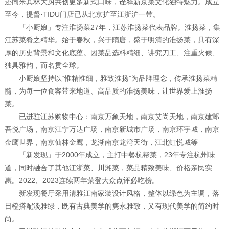
还同米其林大厨共创更多新式口味，诠释新京菜文化独特魅力。成立
至今，提督·TIDU门店已从北京扩至江浙沪一带。
「小厨娘」专注淮扬菜27年，江苏淮扬菜代表品牌。淮扬菜，集
江苏菜肴之精华。始于春秋，兴于隋唐，盛于明清的淮扬菜，具有深
厚的历史背景和文化底蕴。因菜品选料精细、讲究刀工、注重火候、
独具雅韵，而名贯全球。
小厨娘坚持以“惟精惟细，雅致淮扬”为品牌理念，传承淮扬菜精
髓，为每一位食客带来地道、高品质的淮扬美味，让世界爱上淮扬
菜。
已进驻江苏购物中心：南京万象天地，南京艾尚天地，南京建邺
吾悦广场，南京江宁万达广场，南京新城市广场，南京环宇城，南京
金鹰世界，南京仙林金鹰，龙湖南京龙湾天街，江北虹悦城等
「新发现」于2000年成立，主打中餐杭帮菜，23年专注杭州味
道，同时融合了其他江浙菜、川湘菜，菜品精致美味、价格亲民实
惠。2022、2023连续两年荣登大众点评必吃榜。
新发现餐厅采用清雅江南家装设计风格，整体以绿色为主调，落
日橙搭配淡雅绿，既有古典美学的隽永雅致，又有现代美学的简约时
尚。