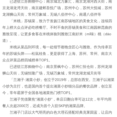
已进驻江苏购物中心：南京城北万象汇，南京龙湖河西天街，南
京龙湖龙湾天街，南京建邺吾悦广场，苏州中心，苏州大悦城，苏州
龙湖狮山天街，常州万象城，无锡八佰伴中心，南通八佰伴等
「米桃」苏锡菜，致力于发扬江南苏锡地区的美食文化，连续四
年上榜大众点评必吃榜餐厅。不时不食的苏锡美食和江南园林昆曲的
雅致呈现，让更多食客在米桃体验到雅致江南好米（mǐ味）桃（dāo
道）。
米桃从菜品到环境，每一处细节都饱含匠心与雅致。作为传承百
年的苏锡头牌——松鼠桂鱼，更是获得了上海、苏州、常州、南京大
众点评菜品榜四城榜单TOP1。
已进驻江苏购物中心：南京景枫中心，苏州仁恒仓街，苏州龙湖
狮山天街，无锡恒隆广场，无锡万象城，常州龙湖龙城天街等
「兰湘子·湘菜小炒」创立于2019年，总部在西安。兰湘子以湘菜
小炒为主打，也是国内首个提出湘菜小炒细分品的餐饮品牌，创立至
今，常年霸屏于全国各地湘菜热门榜TOP1。
兰湘子凭借聚焦“湘菜小炒”，单店日翻台率可达12次，年平均用
餐人次超2000万，还成为首个入驻SKP的湘菜品牌。
兰湘子门店以大气明亮的白色大理石搭配经典克莱因蓝，让店内