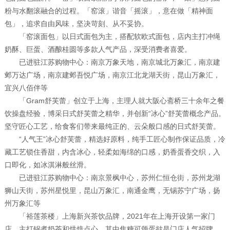
粉与水翻滚融合的过程。「窑滚」谐音「摇滚」，意在做「精神面
包」，追求自由风味，坚决苛刻、从不妥协。
「窑滚面包」以日式面包为主，搭配软欧式面包，店内主打冲绳
奶酥、巨蛋、酒酿桂圆等多款人气产品，深受消费者喜爱。
已进驻江苏购物中心：南京万象天地，南京城北万象汇，南京建
邺万达广场，南京建邺吾悦广场，南京江北龙湖天街，昆山万象汇，
宜兴八佰伴等
「Gram舒芙蕾」创立于上海，主理人就大阪心斋桥三十余年之餐
饮操盘经验，博采日式舒芙蕾之精华，并创新“冰心”舒芙蕾概念产品。
坚守匠心工艺，给食客们带来最纯正的、云朵般口感的日式舒芙蕾。
“人气王”冰心舒芙蕾，精选好原料，纯手工匠心制作保证品质，冷
藏工艺锁住香甜，内含冰心，轻柔如海绵的口感，奶香蛋香交织，入
口即化，如冰淇淋般丝滑。
已进驻江苏购物中心：南京景枫中心，苏州仁恒仓街，苏州龙湖
狮山天街，苏州星悦里，昆山万象汇，南通金鹰，无锡苏宁广场，扬
州万象汇等
「裕莲茶楼」上海新兴茶饮品牌，2021年在上海开设第一家门
店，主打锅煮奶茶和烘焙点心，其中焦糖可颂蛋挞是门店人气招牌。