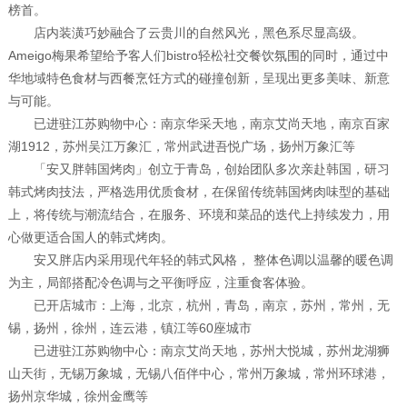
榜首。
店内装潢巧妙融合了云贵川的自然风光，黑色系尽显高级。
Ameigo梅果希望给予客人们bistro轻松社交餐饮氛围的同时，通过中
华地域特色食材与西餐烹饪方式的碰撞创新，呈现出更多美味、新意
与可能。
已进驻江苏购物中心：南京华采天地，南京艾尚天地，南京百家
湖1912，苏州吴江万象汇，常州武进吾悦广场，扬州万象汇等
「安又胖韩国烤肉」创立于青岛，创始团队多次亲赴韩国，研习
韩式烤肉技法，严格选用优质食材，在保留传统韩国烤肉味型的基础
上，将传统与潮流结合，在服务、环境和菜品的迭代上持续发力，用
心做更适合国人的韩式烤肉。
安又胖店内采用现代年轻的韩式风格， 整体色调以温馨的暖色调
为主，局部搭配冷色调与之平衡呼应，注重食客体验。
已开店城市：上海，北京，杭州，青岛，南京，苏州，常州，无
锡，扬州，徐州，连云港，镇江等60座城市
已进驻江苏购物中心：南京艾尚天地，苏州大悦城，苏州龙湖狮
山天街，无锡万象城，无锡八佰伴中心，常州万象城，常州环球港，
扬州京华城，徐州金鹰等