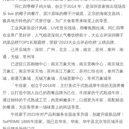
「同仁四季椰子鸡火锅」创立于2014 年，是深圳首家推出现场音
乐 live 的椰子鸡餐厅。原汁原味的椰子汁锅底，正宗的海南文昌鸡，
极具地方特色的广式煲仔饭，为广大食客带来味觉上的享受。
工业风家装设计风格，LIVE音乐现场，用餐氛围拉满。同仁四季
在业界广受好评，人气稳居深圳人气餐饮榜前十，大众点评深圳椰子
鸡菜品榜TOP1长期霸榜，荣获“2023大众点评必吃榜”上榜品牌。
已开店城市：深圳，广州，北京，上海，南京，苏州，泰州，南
通，无锡，常州等
已进驻江苏购物中心：南京万象天地，南京景枫中心，南京城北
万象汇，南京华采天地，苏州吴江万象汇，苏州仁恒仓街，泰州万象
城，南通万象城，无锡万象城，无锡荟聚中心，常州万象城等
「牛排家」创立于2016年，主打美式干式熟成厚牛排的无国界餐
厅，以打造中国人自己的西餐品牌为己任。牛排家的干式熟成牛排，
通过独特的干式熟成工艺，肉质鲜嫩多汁，口感更为丰富，搭配精选
的餐酒，为宾客带来一场味蕾上的闲适享受。
牛排家于2022年对产品和服务全面改革升级，创建升级新品牌：
SsPRIME 1885牛排家。现已在华东、华南、华中及北京等区域开设
新品牌并升级门店。