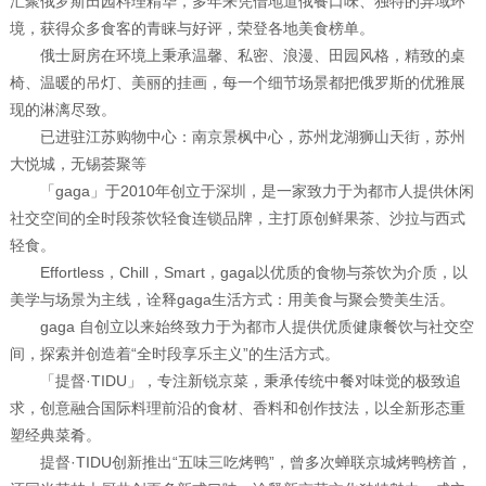
汇聚俄罗斯田园料理精华，多年来凭借地道俄餐口味、独特的异域环
境，获得众多食客的青睐与好评，荣登各地美食榜单。
俄士厨房在环境上秉承温馨、私密、浪漫、田园风格，精致的桌
椅、温暖的吊灯、美丽的挂画，每一个细节场景都把俄罗斯的优雅展
现的淋漓尽致。
已进驻江苏购物中心：南京景枫中心，苏州龙湖狮山天街，苏州
大悦城，无锡荟聚等
「gaga」于2010年创立于深圳，是一家致力于为都市人提供休闲
社交空间的全时段茶饮轻食连锁品牌，主打原创鲜果茶、沙拉与西式
轻食。
Effortless，Chill，Smart，gaga以优质的食物与茶饮为介质，以
美学与场景为主线，诠释gaga生活方式：用美食与聚会赞美生活。
gaga 自创立以来始终致力于为都市人提供优质健康餐饮与社交空
间，探索并创造着“全时段享乐主义”的生活方式。
「提督·TIDU」，专注新锐京菜，秉承传统中餐对味觉的极致追
求，创意融合国际料理前沿的食材、香料和创作技法，以全新形态重
塑经典菜肴。
提督·TIDU创新推出“五味三吃烤鸭”，曾多次蝉联京城烤鸭榜首，