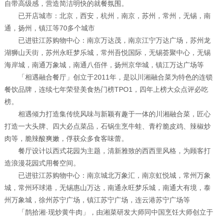
自带高级感，营造简洁明快的就餐氛围。
已开店城市：北京，西安，杭州，南京，苏州，常州，无锡，南
通，扬州，镇江等70多个城市
已进驻江苏购物中心：南京万达茂，南京江宁万达广场，苏州龙
湖狮山天街，苏州永旺梦乐城，常州吾悦国际，无锡荟聚中心，无锡
海岸城，南通万象城，南通八佰伴，扬州京华城，镇江万达广场等
「相遇融合餐厅」创立于2011年，是以川湘融合菜为特色的连锁
餐饮品牌，连续七年荣登美食热门榜TPO1，四年上榜大众点评必吃
榜。
相遇倾力打造集传统风味与新颖有趣于一体的川湘融合菜，匠心
打造一大头牌、四大必点菜品，石锅生烹牛蛙、青柠脆皮鸡、辣椒炒
肉等，脆辣酸爽嫩，俘获众多食客味蕾。
餐厅设计以西式花园为主题，清新雅致的西西里风格，为顾客打
造浪漫花园式用餐空间。
已进驻江苏购物中心：南京城北万象汇，南京虹悦城，常州万象
城，常州环球港，无锡惠山万达，南通永旺梦乐城，南通大有境，泰
州万象城，徐州苏宁广场，镇江苏宁广场，连云港苏宁广场等
「鹊拾湘·现炒黄牛肉」，由湘菜研发大师同中国烹饪大师创立于