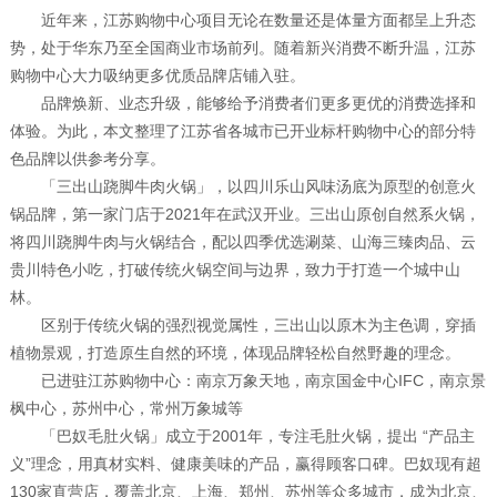
近年来，江苏购物中心项目无论在数量还是体量方面都呈上升态
势，处于华东乃至全国商业市场前列。随着新兴消费不断升温，江苏
购物中心大力吸纳更多优质品牌店铺入驻。
品牌焕新、业态升级，能够给予消费者们更多更优的消费选择和
体验。为此，本文整理了江苏省各城市已开业标杆购物中心的部分特
色品牌以供参考分享。
「三出山跷脚牛肉火锅」，以四川乐山风味汤底为原型的创意火
锅品牌，第一家门店于2021年在武汉开业。三出山原创自然系火锅，
将四川跷脚牛肉与火锅结合，配以四季优选涮菜、山海三臻肉品、云
贵川特色小吃，打破传统火锅空间与边界，致力于打造一个城中山
林。
区别于传统火锅的强烈视觉属性，三出山以原木为主色调，穿插
植物景观，打造原生自然的环境，体现品牌轻松自然野趣的理念。
已进驻江苏购物中心：南京万象天地，南京国金中心IFC，南京景
枫中心，苏州中心，常州万象城等
「巴奴毛肚火锅」成立于2001年，专注毛肚火锅，提出 “产品主
义”理念，用真材实料、健康美味的产品，赢得顾客口碑。巴奴现有超
130家直营店，覆盖北京、上海、郑州、苏州等众多城市，成为北京、