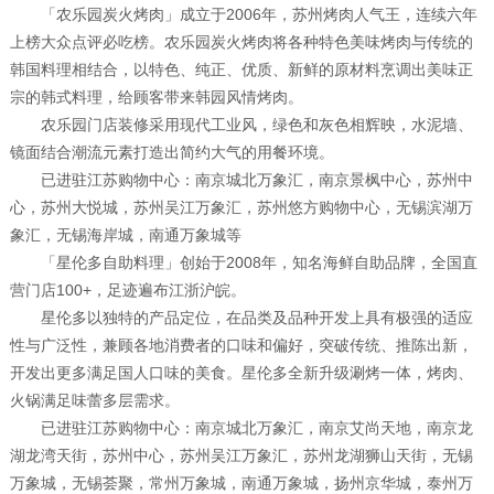
「农乐园炭火烤肉」成立于2006年，苏州烤肉人气王，连续六年
上榜大众点评必吃榜。农乐园炭火烤肉将各种特色美味烤肉与传统的
韩国料理相结合，以特色、纯正、优质、新鲜的原材料烹调出美味正
宗的韩式料理，给顾客带来韩园风情烤肉。
农乐园门店装修采用现代工业风，绿色和灰色相辉映，水泥墙、
镜面结合潮流元素打造出简约大气的用餐环境。
已进驻江苏购物中心：南京城北万象汇，南京景枫中心，苏州中
心，苏州大悦城，苏州吴江万象汇，苏州悠方购物中心，无锡滨湖万
象汇，无锡海岸城，南通万象城等
「星伦多自助料理」创始于2008年，知名海鲜自助品牌，全国直
营门店100+，足迹遍布江浙沪皖。
星伦多以独特的产品定位，在品类及品种开发上具有极强的适应
性与广泛性，兼顾各地消费者的口味和偏好，突破传统、推陈出新，
开发出更多满足国人口味的美食。星伦多全新升级涮烤一体，烤肉、
火锅满足味蕾多层需求。
已进驻江苏购物中心：南京城北万象汇，南京艾尚天地，南京龙
湖龙湾天街，苏州中心，苏州吴江万象汇，苏州龙湖狮山天街，无锡
万象城，无锡荟聚，常州万象城，南通万象城，扬州京华城，泰州万