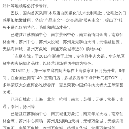
郑州等地顾客必打卡餐厅。
巴奴，国内首家采用“木瓜蛋白酶嫩化”技术发制毛肚，让毛肚的口
感更加脆嫩健康，坚信“产品主义”一定会超越“服务主义”，提出了“服
务不是巴奴的特色，毛肚和菌汤才是”。
已进驻江苏购物中心：南京景枫中心，南京新街口金鹰，南京仙
林金鹰，苏州中心，苏州大悦城，苏州龙湖狮山天街，无锡融创茂，
无锡海岸城，常州万象城，南通万象城等近30+购物中心
「左庭右院」于2015年诞生于上海，专注鲜牛肉火锅，华东地区
鲜牛肉火锅知名品牌，以经营现场鲜切牛肉为特色。
2015年1月，第一家左庭右院火锅在上海徐家汇日月光开业。9年
间，在全国已拥有140+直营门店，多城多店拿下点评热门榜TOP1，
多年荣获大众点评必吃榜餐厅，更是荣获中国鲜牛肉火锅大王等荣誉
奖项。
已开店城市：上海，北京，杭州，南京，苏州，无锡，常州，南
通，泰州，扬州等
已进驻江苏购物中心：南京城北万象汇，南京华采天地，南京仙
林金鹰，苏州中心商场，苏州龙湖狮山天街，无锡万象城，无锡滨湖
万象汇，南通万象城，泰州万象城，扬州京华城，常州万象城等