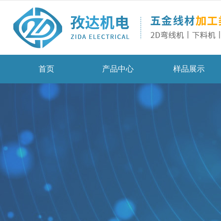
首页
产品中心
样品展示