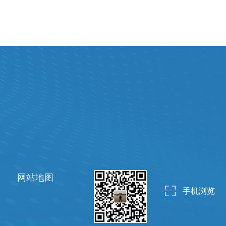
网站地图
手机浏览