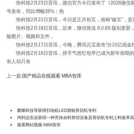
快科技2月23日音讯，微信官方今日发布了《2026微信新
号发布，同比增幅39%；热
快科技2月21日音讯，今日是正月初五，俗称“破五”，是新
快科技2月18日音讯，近来，微信推送 8.0.69 版别
输图片、视频和文件，
快科技2月17日音讯，今晚，腾讯元宝发布“分10亿现金红包
快科技2月16日音讯，拼手气抢红包早已成为新年假期的固
有人却只有
上一篇:
国产精品在线观看 MBA智库
鹏耀科技等获得扫地机LED测验剪切机专利
鸿利达实业获得一种壳体余料剪切设备及剪切机专利上料效率
最黄网站视频 MBA智库