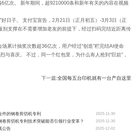
次。 新年期间，超9210000条和新年有关的内容在视频
日子。 支付宝宣告，2月21日（正月初五）-3月3日（正
 新版别支撑在不需要增加老友的前提下，经过扫码完结近距离传
场累计抽奖次数超36亿次，用户经过“创造”栏完结AI使命
与喜庆。 不过，同一个红包里，为什么有人抢到“巨款”，
下一篇:
全国每五台印机就有一台产自这里
金件的钢卷剪切机专利
2025-11-30
钢卷剪切机专利技术突破能否引领行业变革？
2025-11-30
线公告
2025-12-02