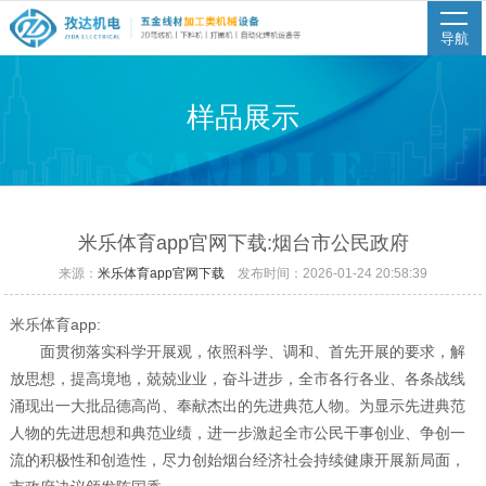
导航
样品展示
米乐体育app官网下载:烟台市公民政府
来源：
米乐体育app官网下载
发布时间：2026-01-24 20:58:39
米乐体育app:
面贯彻落实科学开展观，依照科学、调和、首先开展的要求，解
放思想，提高境地，兢兢业业，奋斗进步，全市各行各业、各条战线
涌现出一大批品德高尚、奉献杰出的先进典范人物。为显示先进典范
人物的先进思想和典范业绩，进一步激起全市公民干事创业、争创一
流的积极性和创造性，尽力创始烟台经济社会持续健康开展新局面，